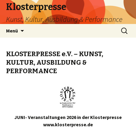
Klosterpresse
Kunst, Kultur, Ausbildung & Performance
Zum
Suche
Menü
Inhalt
nach:
springen
KLOSTERPRESSE e.V. – KUNST,
KULTUR, AUSBILDUNG &
PERFORMANCE
JUNI- Veranstaltungen 2026 in der Klosterpresse
www.klosterpresse.de